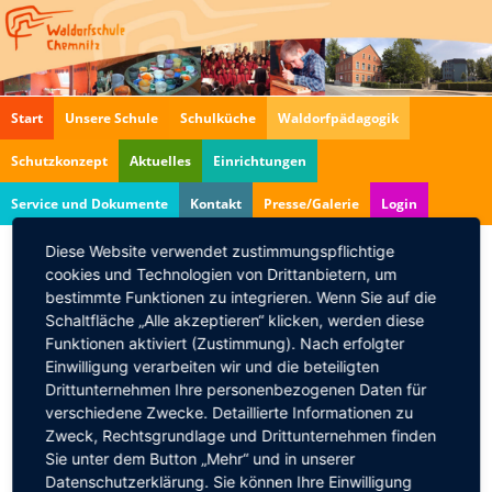
Navigation
Start
Unsere Schule
Schulküche
Waldorfpädagogik
überspringen
Schutzkonzept
Aktuelles
Einrichtungen
Service und Dokumente
Kontakt
Presse/Galerie
Login
Diese Website verwendet zustimmungspflichtige
cookies und Technologien von Drittanbietern, um
Steinarbeitung
bestimmte Funktionen zu integrieren. Wenn Sie auf die
Schaltfläche „Alle akzeptieren“ klicken, werden diese
Kursleiter:
Jens Oehme
Funktionen aktiviert (Zustimmung). Nach erfolgter
Zeitraum des Angebotes:
ganzes Schuljahr
Einwilligung verarbeiten wir und die beteiligten
ab 20.09.2021, montags 14 Uhr
Drittunternehmen Ihre personenbezogenen Daten für
Ort:
Holzpavillion am Eingangstor
verschiedene Zwecke. Detaillierte Informationen zu
Zielgruppe:
Schülerinnen und Schüler ab Klasse 4
Zweck, Rechtsgrundlage und Drittunternehmen finden
Sie unter dem Button „Mehr“ und in unserer
Inhalt und Anliegen des Angebotes
Datenschutzerklärung. Sie können Ihre Einwilligung