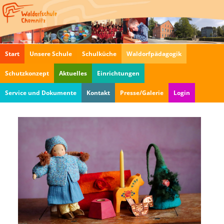
Navigation
Start
Unsere Schule
Schulküche
Waldorfpädagogik
überspringen
Schutzkonzept
Aktuelles
Einrichtungen
Service und Dokumente
Kontakt
Presse/Galerie
Login