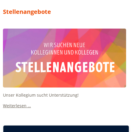
–
Waldorflehrer*in
Stellenangebote
werden!
Unser Kollegium sucht Unterstützung!
Stellenangebote
Weiterlesen …