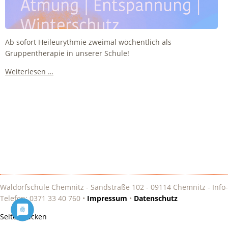
Ab sofort Heileurythmie zweimal wöchentlich als
Gruppentherapie in unserer Schule!
Heileurythmie:
Weiterlesen …
Ab
sofort
zweimal
wöchentlich
Waldorfschule Chemnitz - Sandstraße 102 - 09114 Chemnitz - Info-
Telefon: 0371 33 40 760 •
Impressum
•
Datenschutz
Seite drucken