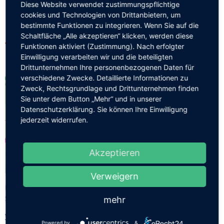
Diese Website verwendet zustimmungspflichtige
cookies und Technologien von Drittanbietern, um
bestimmte Funktionen zu integrieren. Wenn Sie auf die
Schaltfläche „Alle akzeptieren“ klicken, werden diese
7. Waldorf Kleiderbasar
Funktionen aktiviert (Zustimmung). Nach erfolgter
Einwilligung verarbeiten wir und die beteiligten
Drittunternehmen Ihre personenbezogenen Daten für
verschiedene Zwecke. Detaillierte Informationen zu
Zweck, Rechtsgrundlage und Drittunternehmen finden
Sie unter dem Button „Mehr“ und in unserer
Datenschutzerklärung. Sie können Ihre Einwilligung
jederzeit widerrufen.
Akzeptieren
Verweigern
Bald ist es so weit! Der große Waldorf-Kleiderbasar öffnet am
Samstag, dem 25. April 2026, von 10 bis 14 Uhr seine Tore.
mehr
7.
Weiterlesen …
Powered by
&