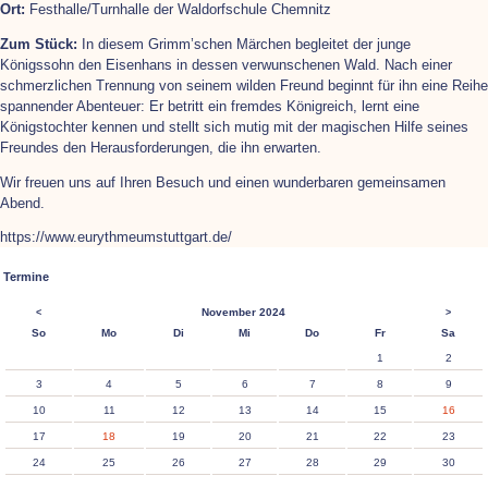
Ort:
Festhalle/Turnhalle der Waldorfschule Chemnitz
Zum Stück:
In diesem Grimm’schen Märchen begleitet der junge
Königssohn den Eisenhans in dessen verwunschenen Wald. Nach einer
schmerzlichen Trennung von seinem wilden Freund beginnt für ihn eine Reihe
spannender Abenteuer: Er betritt ein fremdes Königreich, lernt eine
Königstochter kennen und stellt sich mutig mit der magischen Hilfe seines
Freundes den Herausforderungen, die ihn erwarten.
Wir freuen uns auf Ihren Besuch und einen wunderbaren gemeinsamen
Abend.
https://www.eurythmeumstuttgart.de/
Termine
November 2024
<
>
nntag
ntag
enstag
ttwoch
nnerstag
eitag
mstag
So
Mo
Di
Mi
Do
Fr
Sa
1
2
3
4
5
6
7
8
9
10
11
12
13
14
15
16
17
18
19
20
21
22
23
24
25
26
27
28
29
30