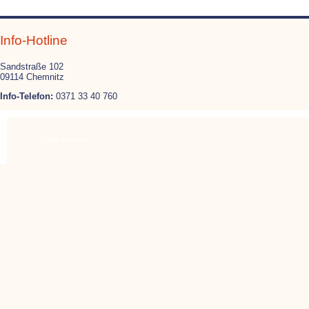
Info-Hotline
Sandstraße 102
09114 Chemnitz
Info-Telefon:
0371 33 40 760
Nav
übe
Seite drucken