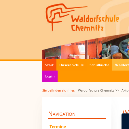
Navigation
Start
Unsere Schule
Schulküche
Waldor
überspringen
Login
Sie befinden sich hier:
Waldorfschule Chemnitz >>
Aktue
Wi
Navigation
12.
Navigation
Termine