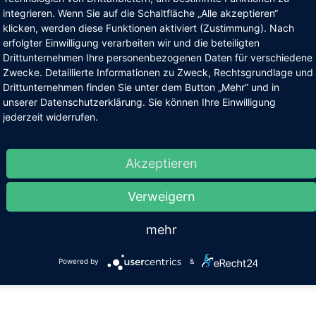
terferien
integrieren. Wenn Sie auf die Schaltfläche „Alle akzeptieren“
stag, 12.02.2022 - Samstag, 26.02.2022
klicken, werden diese Funktionen aktiviert (Zustimmung). Nach
erfolgter Einwilligung verarbeiten wir und die beteiligten
 wünschen allen Familien erholsame und schneereiche Winterferi
Drittunternehmen Ihre personenbezogenen Daten für verschiedene
rück
Zwecke. Detaillierte Informationen zu Zweck, Rechtsgrundlage und
Drittunternehmen finden Sie unter dem Button „Mehr“ und in
unserer Datenschutzerklärung. Sie können Ihre Einwilligung
jederzeit widerrufen.
Akzeptieren
Verweigern
mehr
Powered by
&