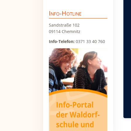
Win
überspringen
Sam
Info-Hotline
Wir
Sandstraße 102
Zu
09114 Chemnitz
Info-Telefon:
0371 33 40 760