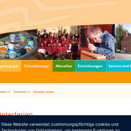
fpädagogik
Schutzkonzept
Aktuelles
Einrichtungen
Service und
lles >>
Termine >>
Termin Leser
nterferien
02.2022–26.02.2022
Diese Website verwendet zustimmungspflichtige cookies und
Technologien von Drittanbietern, um bestimmte Funktionen zu