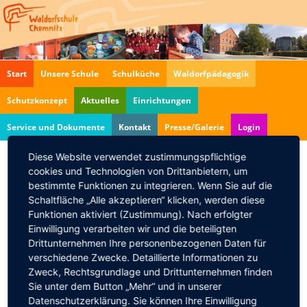
Navigation
Start
Unsere Schule
Schulküche
Waldorfpädagogik
überspringen
Schutzkonzept
Aktuelles
Einrichtungen
Service und Dokumente
Kontakt
Presse/Galerie
Login
Diese Website verwendet zustimmungspflichtige
cookies und Technologien von Drittanbietern, um
Vorschule
bestimmte Funktionen zu integrieren. Wenn Sie auf die
13.03.2018, 15:00–16:30
Schaltfläche „Alle akzeptieren“ klicken, werden diese
Funktionen aktiviert (Zustimmung). Nach erfolgter
Liebe Eltern,
Einwilligung verarbeiten wir und die beteiligten
Drittunternehmen Ihre personenbezogenen Daten für
wir heißen alle Schulanfänger 2018/19 zur
verschiedene Zwecke. Detaillierte Informationen zu
diesjährigen Vorschule willkommen.
Zweck, Rechtsgrundlage und Drittunternehmen finden
Dienstags zwischen 15:00 und 16:30 Uhr machen die
Sie unter dem Button „Mehr“ und in unserer
Kinder ihre ersten Erfahrungen im Klassenverband.
Datenschutzerklärung. Sie können Ihre Einwilligung