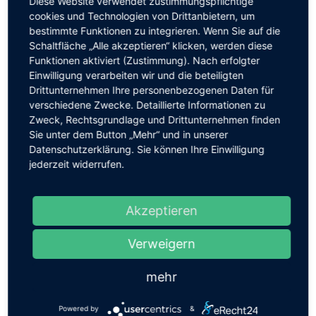
Diese Website verwendet zustimmungspflichtige
Schulzeit an der Waldorfschule, der Lehrplan der
cookies und Technologien von Drittanbietern, um
Unter- und Oberstufe, Medienbildung sowie der
bestimmte Funktionen zu integrieren. Wenn Sie auf die
künstlerische und praktische Unterricht stellen
Schaltfläche „Alle akzeptieren“ klicken, werden diese
PädagogInnen die Waldorfschule Chemnitz
Funktionen aktiviert (Zustimmung). Nach erfolgter
interessierten Familien vor.
Einwilligung verarbeiten wir und die beteiligten
Drittunternehmen Ihre personenbezogenen Daten für
Den Auftakt am 16.03.2021 gestaltet Susanne
verschiedene Zwecke. Detaillierte Informationen zu
Lasch, Klassenlehrerin.
Zweck, Rechtsgrundlage und Drittunternehmen finden
Das Thema: „Eine erste Begegnung mit der
Sie unter dem Button „Mehr“ und in unserer
Waldorfschule“. Wir stellen uns vor.
Datenschutzerklärung. Sie können Ihre Einwilligung
jederzeit widerrufen.
Das erwartet Sie:
Wir geben Ihnen einen allgemeinen Überblick über
Akzeptieren
unsere Schule, die Besonderheiten der
Waldorfpädagogik und zeigen den Schulcampus mit
seinen Werkstätten und eigener Schulküche. Im
Verweigern
Anschluss haben Sie die Möglichkeit, Fragen rund
um unser Schulleben zu stellen.
mehr
Bitte melden Sie sich unter der E-Mail:
Powered by
&