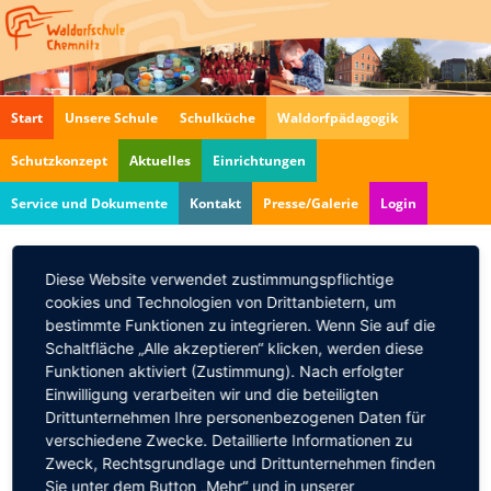
Navigation
Start
Unsere Schule
Schulküche
Waldorfpädagogik
überspringen
Schutzkonzept
Aktuelles
Einrichtungen
Service und Dokumente
Kontakt
Presse/Galerie
Login
Diese Website verwendet zustimmungspflichtige
Traumata in der
cookies und Technologien von Drittanbietern, um
Kindheitsentwicklung
bestimmte Funktionen zu integrieren. Wenn Sie auf die
30.01.2017, 16:30
Schaltfläche „Alle akzeptieren“ klicken, werden diese
Funktionen aktiviert (Zustimmung). Nach erfolgter
Sven Krieger lädt herzlich zu seinem Vortrag
Einwilligung verarbeiten wir und die beteiligten
Drittunternehmen Ihre personenbezogenen Daten für
"Traumata in der Kindheitsentwicklung"
verschiedene Zwecke. Detaillierte Informationen zu
Am:
30.01.2017
Zweck, Rechtsgrundlage und Drittunternehmen finden
Sie unter dem Button „Mehr“ und in unserer