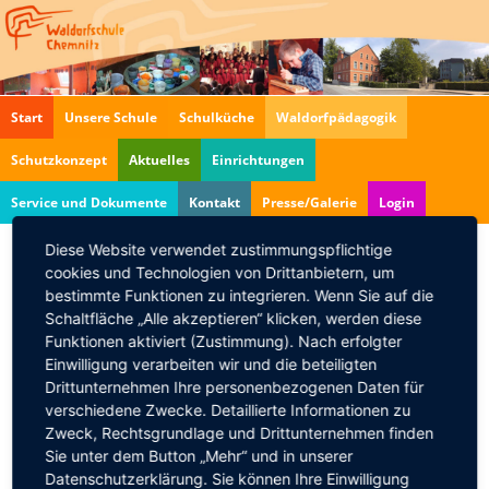
Navigation
Start
Unsere Schule
Schulküche
Waldorfpädagogik
überspringen
Schutzkonzept
Aktuelles
Einrichtungen
Service und Dokumente
Kontakt
Presse/Galerie
Login
Diese Website verwendet zustimmungspflichtige
cookies und Technologien von Drittanbietern, um
Sommerkonzert
bestimmte Funktionen zu integrieren. Wenn Sie auf die
14.06.2025
Schaltfläche „Alle akzeptieren“ klicken, werden diese
Funktionen aktiviert (Zustimmung). Nach erfolgter
Einladung zum Sommerkonzert
Einwilligung verarbeiten wir und die beteiligten
Drittunternehmen Ihre personenbezogenen Daten für
Der Motettenchor der Waldorfschule Chemnitz und
verschiedene Zwecke. Detaillierte Informationen zu
seine Solisten sowie Schüler der Klassen 3 bis 10
Zweck, Rechtsgrundlage und Drittunternehmen finden
musizieren und laden herzlich zum diesjährigen
Sie unter dem Button „Mehr“ und in unserer
Sommerkonzert ein.
Datenschutzerklärung. Sie können Ihre Einwilligung