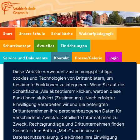
Navigation
Start
Unsere Schule
Schulküche
Waldorfpädagogik
überspringen
Schutzkonzept
Aktuelles
Einrichtungen
Service und Dokumente
Kontakt
Presse/Galerie
Login
Diese Website verwendet zustimmungspflichtige
cookies und Technologien von Drittanbietern, um
Schon abbestellt?
bestimmte Funktionen zu integrieren. Wenn Sie auf die
23.06.2017
Schaltfläche „Alle akzeptieren“ klicken, werden diese
Funktionen aktiviert (Zustimmung). Nach erfolgter
Bitte bedenken Sie, dass die Verpflegung Ihres
Einwilligung verarbeiten wir und die beteiligten
Kindes in den Sommerferien direkt beim
Drittunternehmen Ihre personenbezogenen Daten für
Anbieter
abbestellt
werden muss, falls Ihr Kind den
verschiedene Zwecke. Detaillierte Informationen zu
Hort
nicht
besucht.
Zweck, Rechtsgrundlage und Drittunternehmen finden
Sie unter dem Button „Mehr“ und in unserer
Den Link zum Bestellsystem finden Sie
hier
.
Datenschutzerklärung. Sie können Ihre Einwilligung