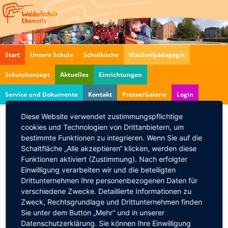
Navigation
Start
Unsere Schule
Schulküche
Waldorfpädagogik
überspringen
Schutzkonzept
Aktuelles
Einrichtungen
Service und Dokumente
Kontakt
Presse/Galerie
Login
Diese Website verwendet zustimmungspflichtige
cookies und Technologien von Drittanbietern, um
Oberuferer
bestimmte Funktionen zu integrieren. Wenn Sie auf die
Weihnachtsspiele
Schaltfläche „Alle akzeptieren“ klicken, werden diese
Funktionen aktiviert (Zustimmung). Nach erfolgter
20.12.2013, 18:00
Einwilligung verarbeiten wir und die beteiligten
17 Uhr Paradeisspiel
Drittunternehmen Ihre personenbezogenen Daten für
verschiedene Zwecke. Detaillierte Informationen zu
18 Uhr Christgeburtsspiel
Zweck, Rechtsgrundlage und Drittunternehmen finden
Zurück
Sie unter dem Button „Mehr“ und in unserer
Datenschutzerklärung. Sie können Ihre Einwilligung