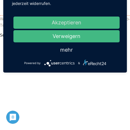
jederzeit widerrufen.
Waldorfschule Chemnitz - Sandstraße 102 - 09114 Chemnitz - Info-
Akzeptieren
Telefon: 0371 33 40 760 •
Impressum
•
Datenschutz
Seite drucken
Verweigern
mehr
Powered by
&