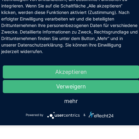
integrieren. Wenn Sie auf die Schaltfläche „Alle akzeptieren“
e Schule ist ein Ort des Lebens und der Entwicklung, getragen von
klicken, werden diese Funktionen aktiviert (Zustimmung). Nach
ern, Lehrern und vor allen Dingen Schülern. Sie organisieren
erfolgter Einwilligung verarbeiten wir und die beteiligten
kshops, soziale Projekte, eine Schülerband u.v.m. All das zeichnet
Drittunternehmen Ihre personenbezogenen Daten für verschiedene
d dessen, was junge Erwachsene hier bewegt.
Zwecke. Detaillierte Informationen zu Zweck, Rechtsgrundlage und
Drittunternehmen finden Sie unter dem Button „Mehr“ und in
der 12. Klasse bietet unsere Schule eine große Breite an
unserer Datenschutzerklärung. Sie können Ihre Einwilligung
drucksmöglichkeiten. Im Rahmen des Waldorfabschlusses können
jederzeit widerrufen.
 Schüler sich selbstgewählten Themen wissenschaftlich, künstleris
 handwerklich intensiv nähern. Das gemeinsame Klassenspiel, de
ividuelle künstlerische Abschluss und die Jahresarbeiten jedes
Akzeptieren
zelnen bilden den Grundstock des Waldorfabschlusses.
Verweigern
künstlerischen Abschluss können die Schüler ihr eigenes kreatives
ential ausschöpfen. Sie entscheiden nach eigenem Interesse, Kön
d Neigung ihr Mitwirken am gemeinsamen Show-Programm. Ob
mehr
ang, Schauspiel, Tanz oder Instrumentales - wir sind gespannt auf
 Bandbreite und Ideenvielfalt unserer 12. Klässler und wünschen
Powered by
&
en viel Erfolg.