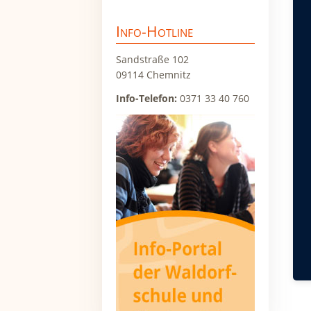
überspringen
Ein
Info-Hotline
Elt
Wor
Sandstraße 102
Bil
09114 Chemnitz
In 
Info-Telefon:
0371 33 40 760
Aus
die
und
ind
Ein
Im 
Pot
un
Ges
die
Ihn