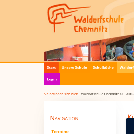
Navigation
Start
Unsere Schule
Schulküche
Waldor
überspringen
Login
Sie befinden sich hier:
Waldorfschule Chemnitz >>
Aktue
Kü
Navigation
10.
Navigation
Termine