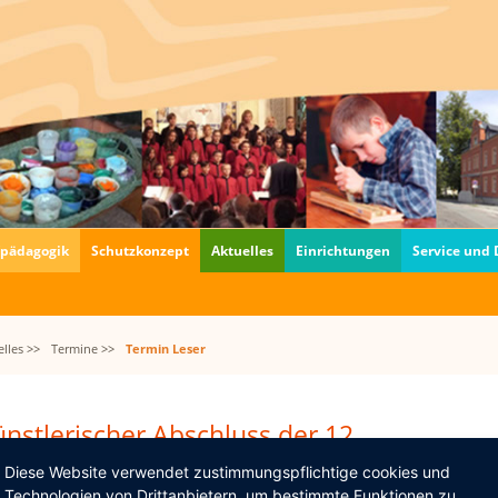
fpädagogik
Schutzkonzept
Aktuelles
Einrichtungen
Service und
lles >>
Termine >>
Termin Leser
nstlerischer Abschluss der 12.
02.2017, 18:00
Diese Website verwendet zustimmungspflichtige cookies und
Technologien von Drittanbietern, um bestimmte Funktionen zu