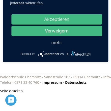
Waldorfschule Chemnitz statt.
jederzeit widerrufen.
Termine:
Montag, 25.3.2024, 18 Uhr
Akzeptieren
Dienstag, 26.3.2024, 18 Uhr
Verweigern
Der Eintritt zu den Aufführungen ist kostenlos.
Spenden sind willkommen.
mehr
Wir wünschen einen eindrücklichen Abend.
Zurück
Powered by
&
Waldorfschule Chemnitz - Sandstraße 102 - 09114 Chemnitz - Info-
Telefon: 0371 33 40 760 •
Impressum
•
Datenschutz
Seite drucken