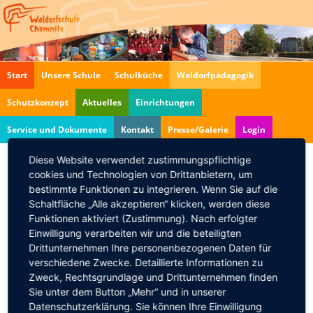
Navigation
Start
Unsere Schule
Schulküche
Waldorfpädagogik
überspringen
Schutzkonzept
Aktuelles
Einrichtungen
Service und Dokumente
Kontakt
Presse/Galerie
Login
Diese Website verwendet zustimmungspflichtige
cookies und Technologien von Drittanbietern, um
Klassenspiel Klasse 8: Anne
bestimmte Funktionen zu integrieren. Wenn Sie auf die
Frank
Schaltfläche „Alle akzeptieren“ klicken, werden diese
Funktionen aktiviert (Zustimmung). Nach erfolgter
25.03.2024–26.03.2024
Einwilligung verarbeiten wir und die beteiligten
Herzliche Einladung zum Klassenspiel der Klasse 8
Drittunternehmen Ihre personenbezogenen Daten für
verschiedene Zwecke. Detaillierte Informationen zu
Wir freuen uns, Sie herzlich zu den Aufführungen
Zweck, Rechtsgrundlage und Drittunternehmen finden
"Anne Frank" unserer Klasse 8 einzuladen. Die
Sie unter dem Button „Mehr“ und in unserer
Vorstellungen finden in der Turnhalle der
Datenschutzerklärung. Sie können Ihre Einwilligung