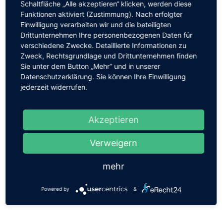
Schaltfläche „Alle akzeptieren“ klicken, werden diese
Funktionen aktiviert (Zustimmung). Nach erfolgter
Einlass beginnt eine halbe Stunde vor
Einwilligung verarbeiten wir und die beteiligten
Veranstaltungsbeginn.
Drittunternehmen Ihre personenbezogenen Daten für
verschiedene Zwecke. Detaillierte Informationen zu
Zweck, Rechtsgrundlage und Drittunternehmen finden
Das Theaterstück "DIE WELLE" von Reinhold Tritt
Sie unter dem Button „Mehr“ und in unserer
beruht auf dem gleichnamigen Roman von Morton
Datenschutzerklärung. Sie können Ihre Einwilligung
Rhue von 1981. Rhue schrieb dieses Buch, nachdem er
jederzeit widerrufen.
von dem Experiment "The Third Wave" gehört hatte,
welches Ron Jones 1967 in Kalifornien durchgeführt
hatte. Jones führte das Experiment durch, um zu
Akzeptieren
erforschen, wie Menschen von Massenphänomenen
und Gruppenzwang mitgerissen werden und um vor der
Verweigern
Anziehungskraft faschistischer Bewegungen zu
warnen.
mehr
In unseren Klassenspiel führt dieses Experiment Ben
Fischer durch. Was zunächst nur als ein eintägiger
Powered by
&
Versuch in seiner Geschichtsklasse geplant war, gerät
zunehmend außer Kontrolle.