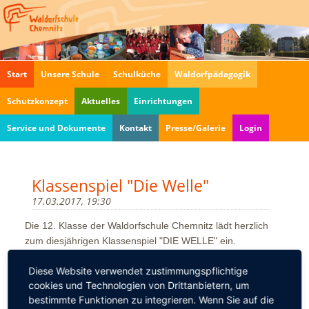
Navigation
Start
Unsere Schule
Schulküche
Waldorfpädagogik
überspringen
Schutzkonzept
Aktuelles
Einrichtungen
Service und Dokumente
Kontakt
Presse/Galerie
Login
Klassenspiel "Die Welle"
17.03.2017, 19:30
Die 12. Klasse der Waldorfschule Chemnitz lädt herzlich
zum diesjährigen Klassenspiel "DIE WELLE" ein.
Diese Website verwendet zustimmungspflichtige
Jeweils am:
cookies und Technologien von Drittanbietern, um
Freitag, den 17.03. um 19:30 Uhr
bestimmte Funktionen zu integrieren. Wenn Sie auf die
Samstag, den 18.03. um 19:30 Uhr