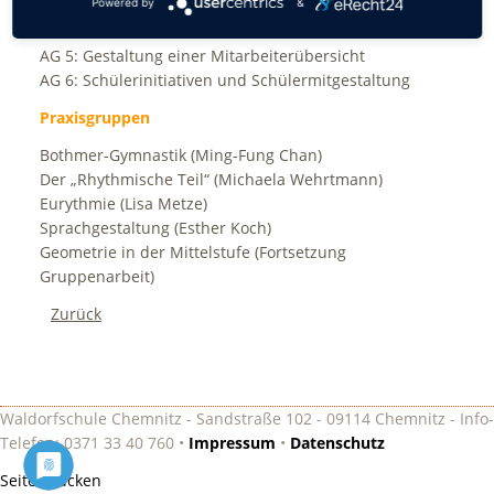
Powered by
&
AG 3: Inklusive Waldorfpädagogik
AG 4: Geometrie in der Mittelstufe
AG 5: Gestaltung einer Mitarbeiterübersicht
AG 6: Schülerinitiativen und Schülermitgestaltung
Praxisgruppen
Bothmer-Gymnastik (Ming-Fung Chan)
Der „Rhythmische Teil“ (Michaela Wehrtmann)
Eurythmie (Lisa Metze)
Sprachgestaltung (Esther Koch)
Geometrie in der Mittelstufe (Fortsetzung
Gruppenarbeit)
Zurück
Waldorfschule Chemnitz - Sandstraße 102 - 09114 Chemnitz - Info-
Telefon: 0371 33 40 760 •
Impressum
•
Datenschutz
Seite drucken