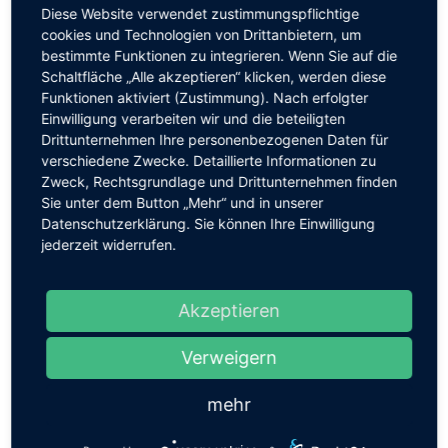
gemeinsam unter dem Motto „
Übergänge
Diese Website verwendet zustimmungspflichtige
gestalten“
einbringen.
cookies und Technologien von Drittanbietern, um
bestimmte Funktionen zu integrieren. Wenn Sie auf die
Schaltfläche „Alle akzeptieren“ klicken, werden diese
Freitag, 24.1.2020 von 17:00 bis 21:00 Uhr
Funktionen aktiviert (Zustimmung). Nach erfolgter
Samstag, 25.1.2020 von 9:00 bis 15:00 Uhr
Einwilligung verarbeiten wir und die beteiligten
Drittunternehmen Ihre personenbezogenen Daten für
Bitte merken Sie sich diesen Termin vor.
verschiedene Zwecke. Detaillierte Informationen zu
Da wir sowohl die Arbeitsgruppen als auch die
Zweck, Rechtsgrundlage und Drittunternehmen finden
gemeinsamen Essen planen müssen, bitten wir um
Sie unter dem Button „Mehr“ und in unserer
eine verbindliche Anmeldung bis zum 10.01.2020
Datenschutzerklärung. Sie können Ihre Einwilligung
über die E-Mail-Adresse
jederzeit widerrufen.
schulentwicklung@waldorfschule-chemnitz.de
oder
telefonisch im Schulbüro unter 0371 3340760. Bitte
Akzeptieren
geben Sie dabei die gewünschte Arbeitsgruppe
sowie die gewünschte Praxisgruppe an.
Verweigern
Arbeitsgruppen
AG 1: Übergang Mittelstufe–Oberstufe
mehr
AG 2: Konzeptarbeit mit und ohne die ehemalige
Grundschule Borna