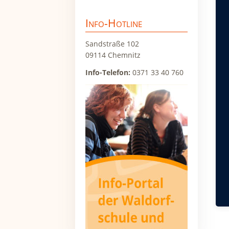
Sie
überspringen
der
Info-Hotline
Sandstraße 102
Was
09114 Chemnitz
Wal
Ent
Info-Telefon:
0371 33 40 760
Wel
Uns
Wir
Wal
Geb
Zu