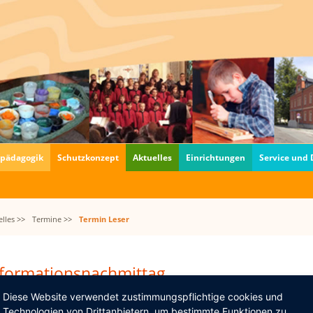
fpädagogik
Schutzkonzept
Aktuelles
Einrichtungen
Service und
lles >>
Termine >>
Termin Leser
nformationsnachmittag
05.2014, 19:30–22:00
Diese Website verwendet zustimmungspflichtige cookies und
Technologien von Drittanbietern, um bestimmte Funktionen zu