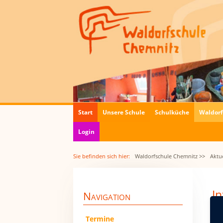
Navigation
Start
Unsere Schule
Schulküche
Waldor
überspringen
Login
Sie befinden sich hier:
Waldorfschule Chemnitz >>
Aktue
I
Navigation
05.
Navigation
Termine