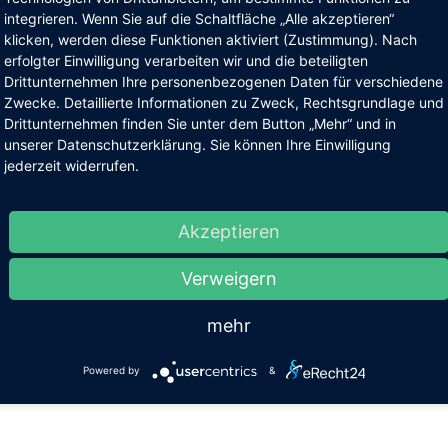
 wissen, was Ihnen für Ihr Kind wichtig ist. Was war Ihnen bisher b
integrieren. Wenn Sie auf die Schaltfläche „Alle akzeptieren“
 Erziehung Ihrer Kinder wichtig?
klicken, werden diese Funktionen aktiviert (Zustimmung). Nach
erfolgter Einwilligung verarbeiten wir und die beteiligten
Drittunternehmen Ihre personenbezogenen Daten für verschiedene
 ist Waldorfpädagogik? Wie wird diese Form der Pädagogik in der
Zwecke. Detaillierte Informationen zu Zweck, Rechtsgrundlage und
dorfschule Chemnitz angewandt? Wir sind eine Schule, die die
Drittunternehmen finden Sie unter dem Button „Mehr“ und in
wicklungsstufen der Kinder kennt und berücksichtigt.
unserer Datenschutzerklärung. Sie können Ihre Einwilligung
jederzeit widerrufen.
che Besonderheiten haben wir? Wie ist unsere Schule organisiert?
ere Schule umfasst die Klassen 1 – 13, „Sitzenbleiben“ gibt es nich
Akzeptieren
 laden Sie herzlich ein zum Informationsnachmittag der
Verweigern
dorfschule Chemnitz – Regelbereich –
mehr
äude der Unter- und Mittelstufe (Altbau)
Powered by
&
rück