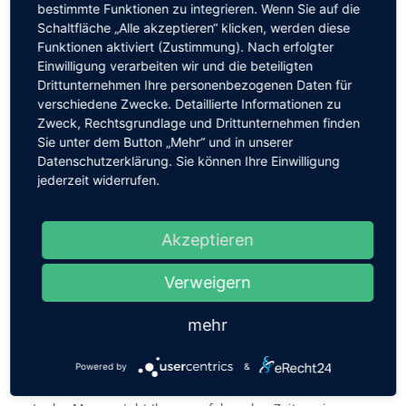
Sinnbild für eine hoffnungsvoll-zukünftige und stets
bestimmte Funktionen zu integrieren. Wenn Sie auf die
Schaltfläche „Alle akzeptieren“ klicken, werden diese
dem Leben zugewandte Kindheit und zugleich für
Funktionen aktiviert (Zustimmung). Nach erfolgter
deren massive und vielfältige Bedrohung. Das
Einwilligung verarbeiten wir und die beteiligten
Programm »Ich möchte leben …« beleuchtet die
Drittunternehmen Ihre personenbezogenen Daten für
Schönheit, aber auch die bedrohliche Lage heutiger
verschiedene Zwecke. Detaillierte Informationen zu
Kindheit und versucht, Motive von Rudolf Steiners
Zweck, Rechtsgrundlage und Drittunternehmen finden
Pädagogik, künstlerisch aufleuchten zu lassen.
Sie unter dem Button „Mehr“ und in unserer
Datenschutzerklärung. Sie können Ihre Einwilligung
Tickets
jederzeit widerrufen.
Stehplatz: 7€
Sitzplatz: 10€
Akzeptieren
Förderpreis: ab 15€
(Sie fördern das Projekt zusätzlich und erhalten eine
Verweigern
Sitzplatzreservierung mit gutem Blick zur Bühne)
Reservierungen sind bis zum 4.10. in der
mehr
Schulverwaltung möglich.
Powered by
&
Verpflegung