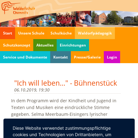
Navigation
Start
Unsere Schule
Schulküche
Waldorfpädagogik
überspringen
Schutzkonzept
Aktuelles
Einrichtungen
Service und Dokumente
Kontakt
Presse/Galerie
Login
"Ich will leben..." - Bühnenstück
06.10.2019, 19:30
In dem Programm wird der Kindheit und Jugend in
Texten und Musiken eine eindrückliche Stimme
gegeben. Selma Meerbaum-Eisingers lyrischer
Tagebucheintrag »... ich möchte leben, ...«, den die
Jugendliche angesichts ihrer Deportierung und ihres
Diese Website verwendet zustimmungspflichtige
frühen Todes, 1941 verfasste, ist Leitmotiv und
cookies und Technologien von Drittanbietern, um