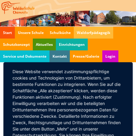
Navigation
Start
Unsere Schule
Schulküche
Waldorfpädagogik
überspringen
Schutzkonzept
Aktuelles
Einrichtungen
Service und Dokumente
Kontakt
Presse/Galerie
Login
Diese Website verwendet zustimmungspflichtige
cookies und Technologien von Drittanbietern, um
"Halten wir noch Schritt"
bestimmte Funktionen zu integrieren. Wenn Sie auf die
Vortrag
Schaltfläche „Alle akzeptieren“ klicken, werden diese
14.09.2017, 20:00
Funktionen aktiviert (Zustimmung). Nach erfolgter
Einwilligung verarbeiten wir und die beteiligten
Die „Elternschule“ veranstaltet Vorträge für Eltern
Drittunternehmen Ihre personenbezogenen Daten für
und andere Wegbegleiter von Kleinkindern, Kindern
verschiedene Zwecke. Detaillierte Informationen zu
und Jugendlichen. Grundlage ist die
Zweck, Rechtsgrundlage und Drittunternehmen finden
Waldorfpädagogik.
Sie unter dem Button „Mehr“ und in unserer
Experten tragen allgemeinverständlich zu Themen
Datenschutzerklärung. Sie können Ihre Einwilligung