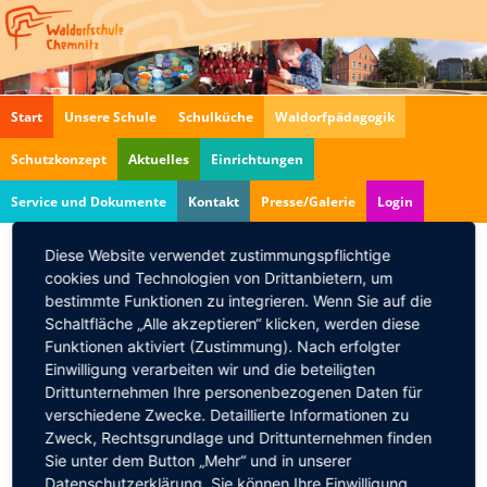
Navigation
Start
Unsere Schule
Schulküche
Waldorfpädagogik
überspringen
Schutzkonzept
Aktuelles
Einrichtungen
Service und Dokumente
Kontakt
Presse/Galerie
Login
Diese Website verwendet zustimmungspflichtige
cookies und Technologien von Drittanbietern, um
Familien-Infonachmittag
bestimmte Funktionen zu integrieren. Wenn Sie auf die
07.05.2025, 16:30–18:00
Schaltfläche „Alle akzeptieren“ klicken, werden diese
Funktionen aktiviert (Zustimmung). Nach erfolgter
Lernen Sie uns kennen!
Einwilligung verarbeiten wir und die beteiligten
Wir freuen uns, Sie persönlich in der Waldorfschule
Drittunternehmen Ihre personenbezogenen Daten für
Chemnitz am
Mittwoch, dem 07.05.2024 um 16:30
verschiedene Zwecke. Detaillierte Informationen zu
Zweck, Rechtsgrundlage und Drittunternehmen finden
Uhr
begrüßen zu dürfen. Lernen Sie uns und unsere
Sie unter dem Button „Mehr“ und in unserer
Schule im Rahmen des Familien-Infonachmittages
Datenschutzerklärung. Sie können Ihre Einwilligung