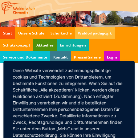
Navigation
Start
Unsere Schule
Schulküche
Waldorfpädagogik
überspringen
Schutzkonzept
Aktuelles
Einrichtungen
Service und Dokumente
Kontakt
Presse/Galerie
Login
Diese Website verwendet zustimmungspflichtige
cookies und Technologien von Drittanbietern, um
Elternsprechtag in der
bestimmte Funktionen zu integrieren. Wenn Sie auf die
Oberstufe
Schaltfläche „Alle akzeptieren“ klicken, werden diese
Funktionen aktiviert (Zustimmung). Nach erfolgter
30.01.2024
Einwilligung verarbeiten wir und die beteiligten
Liebe Eltern,
Drittunternehmen Ihre personenbezogenen Daten für
verschiedene Zwecke. Detaillierte Informationen zu
die Kolleginnen und Kollegen der Oberstufe laden
Zweck, Rechtsgrundlage und Drittunternehmen finden
am 30.01.2024 zum Elternsprechtag ein.
Sie unter dem Button „Mehr“ und in unserer
Bitte beachten Sie, dass die Schülerinnen und
Datenschutzerklärung. Sie können Ihre Einwilligung