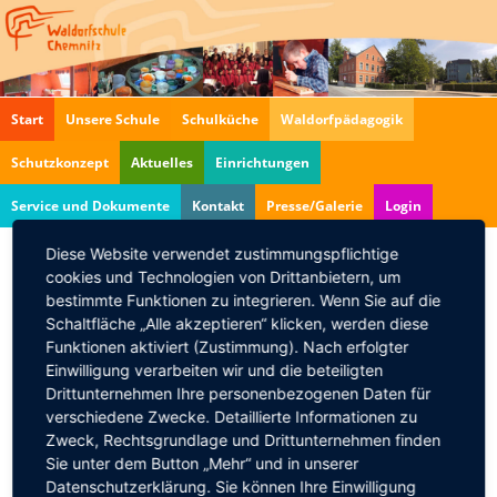
Navigation
Start
Unsere Schule
Schulküche
Waldorfpädagogik
überspringen
Schutzkonzept
Aktuelles
Einrichtungen
Service und Dokumente
Kontakt
Presse/Galerie
Login
Diese Website verwendet zustimmungspflichtige
cookies und Technologien von Drittanbietern, um
Balladen-Nachmittag der 7.
bestimmte Funktionen zu integrieren. Wenn Sie auf die
Klasse
Schaltfläche „Alle akzeptieren“ klicken, werden diese
Funktionen aktiviert (Zustimmung). Nach erfolgter
09.05.2018, 17:00
Einwilligung verarbeiten wir und die beteiligten
Liebe Eltern, Mitarbeiter und Interessierte,
Drittunternehmen Ihre personenbezogenen Daten für
verschiedene Zwecke. Detaillierte Informationen zu
die 7. Klasse lädt Sie herzlich zum diesjährigen
Zweck, Rechtsgrundlage und Drittunternehmen finden
Balladen-Nachmittag in den Musiksaal der Schule
Sie unter dem Button „Mehr“ und in unserer
ein.
Datenschutzerklärung. Sie können Ihre Einwilligung