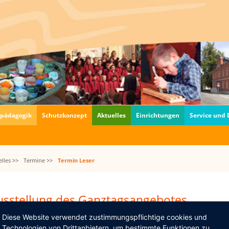
fpädagogik
Schutzkonzept
Aktuelles
Einrichtungen
Service und
lles >>
Termine >>
Termin Leser
usstellung des Ganztagsangebotes
Zeichnen"
Diese Website verwendet zustimmungspflichtige cookies und
06.2018–28.06.2018
Technologien von Drittanbietern, um bestimmte Funktionen zu