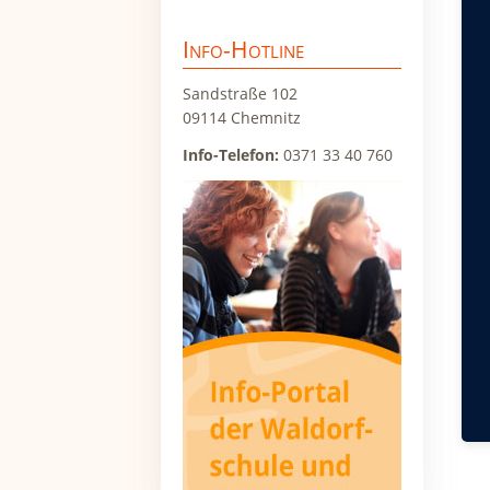
überspringen
"Di
Info-Hotline
fle
ges
Sandstraße 102
wir
09114 Chemnitz
auf
Tei
Info-Telefon:
0371 33 40 760
Fle
bel
Die
Kla
gez
Ort
Che
Zu