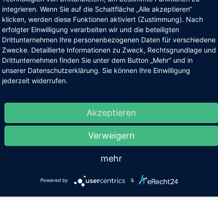
integrieren. Wenn Sie auf die Schaltfläche „Alle akzeptieren“
e Kinder aus dem Zeichnen-Kurs haben in diesem Schuljahr ganz
klicken, werden diese Funktionen aktiviert (Zustimmung). Nach
ißig in 3 Gruppen gearbeitet und haben viele schöne Bilder
erfolgter Einwilligung verarbeiten wir und die beteiligten
chaffen. Mit der Gruppe, die schon das 3. Jahr Zeichnen lernt, ha
Drittunternehmen Ihre personenbezogenen Daten für verschiedene
 in diesem Jahr mit einigen Gesichtselementen angefangen, um un
Zwecke. Detaillierte Informationen zu Zweck, Rechtsgrundlage und
 die anspruchsvolle Aufgabe des Portrait-Malens vorzubereiten. Di
Drittunternehmen finden Sie unter dem Button „Mehr“ und in
lnehmer des Kurses wissen bereits, dass Zeichnen viel Geduld un
unserer Datenschutzerklärung. Sie können Ihre Einwilligung
iß erfordert, was aber dann mit einem wunderschönen Ergebnis
jederzeit widerrufen.
ohnt wird.
 besten Bilder des 2. Halbjahres sind ab 18.06.2018 im Vorraum 
Akzeptieren
ssenzimmer in der 2. Etage des Hauptgebäudes zu bewundern."
. Kurbanov
Verweigern
mehr
: 2.OG des Unter- und Mittelstufengebäudes der Waldorfschule
mnitz, Sandstr. 102, 09114 Chemnitz
Powered by
&
rück