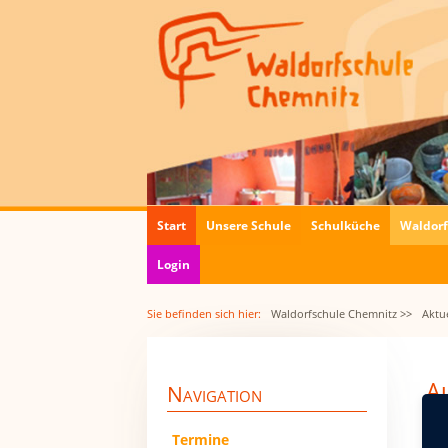
Navigation
Start
Unsere Schule
Schulküche
Waldor
überspringen
Login
Sie befinden sich hier:
Waldorfschule Chemnitz >>
Aktue
A
Navigation
"
18.
Navigation
Termine