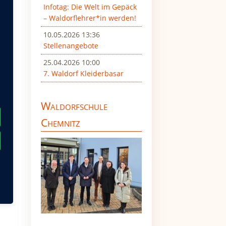
Infotag: Die Welt im Gepäck
– Waldorflehrer*in werden!
ben
10.05.2026 13:36
s
Stellenangebote
e
25.04.2026 10:00
d
7. Waldorf Kleiderbasar
Waldorfschule
der
Chemnitz