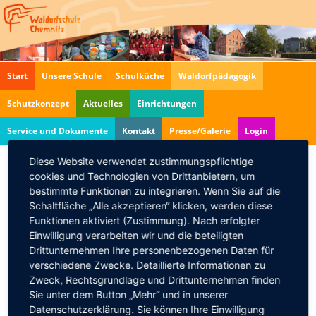
Navigation
Start
Unsere Schule
Schulküche
Waldorfpädagogik
überspringen
Schutzkonzept
Aktuelles
Einrichtungen
Service und Dokumente
Kontakt
Presse/Galerie
Login
Diese Website verwendet zustimmungspflichtige
cookies und Technologien von Drittanbietern, um
Auftritt zur Bildungsmesse im
bestimmte Funktionen zu integrieren. Wenn Sie auf die
Tietz
Schaltfläche „Alle akzeptieren“ klicken, werden diese
Funktionen aktiviert (Zustimmung). Nach erfolgter
23.01.2016, 10:00
Einwilligung verarbeiten wir und die beteiligten
Die Chemnitzer Chorallen eröffnen die
Drittunternehmen Ihre personenbezogenen Daten für
Bildungsmesse der freien Schulen im Tietz.
verschiedene Zwecke. Detaillierte Informationen zu
Zweck, Rechtsgrundlage und Drittunternehmen finden
Zurück
Sie unter dem Button „Mehr“ und in unserer
Datenschutzerklärung. Sie können Ihre Einwilligung