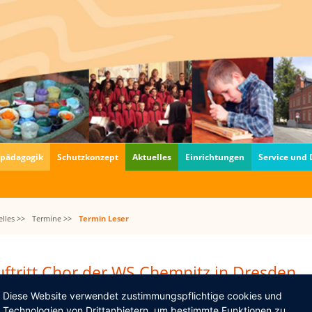
fpädagogik
Schutzkonzept
Aktuelles
Einrichtungen
Service und
lles >>
Termine >>
Termin Leser
ftritt Chor der WS Chemnitz in Dresden
10.2014–06.10.2014
Diese Website verwendet zustimmungspflichtige cookies und
Technologien von Drittanbietern, um bestimmte Funktionen zu