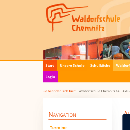
Navigation
Start
Unsere Schule
Schulküche
Waldor
überspringen
Login
Sie befinden sich hier:
Waldorfschule Chemnitz >>
Aktue
Au
Navigation
05.
Navigation
Termine