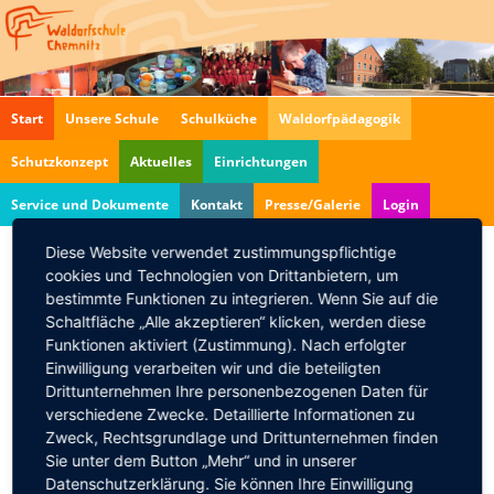
Navigation
Start
Unsere Schule
Schulküche
Waldorfpädagogik
überspringen
Schutzkonzept
Aktuelles
Einrichtungen
Service und Dokumente
Kontakt
Presse/Galerie
Login
Diese Website verwendet zustimmungspflichtige
cookies und Technologien von Drittanbietern, um
"Die Nashörner" von
bestimmte Funktionen zu integrieren. Wenn Sie auf die
Ionesco
Schaltfläche „Alle akzeptieren“ klicken, werden diese
Funktionen aktiviert (Zustimmung). Nach erfolgter
11.02.2012, 20:00
Einwilligung verarbeiten wir und die beteiligten
Klassenspiel der Klasse 12.
Drittunternehmen Ihre personenbezogenen Daten für
verschiedene Zwecke. Detaillierte Informationen zu
http://www.facebook.com/waldorfchemnitz
Zweck, Rechtsgrundlage und Drittunternehmen finden
Zurück
Sie unter dem Button „Mehr“ und in unserer
Datenschutzerklärung. Sie können Ihre Einwilligung