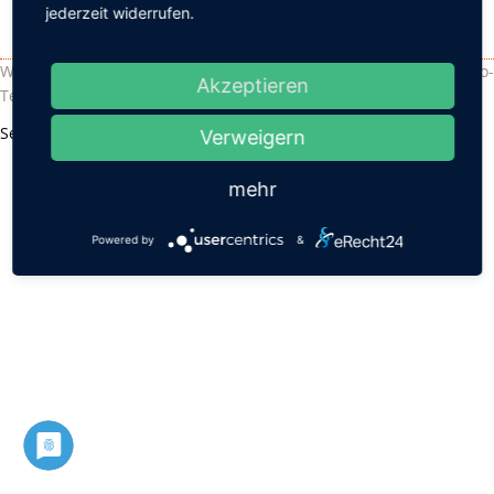
jederzeit widerrufen.
Waldorfschule Chemnitz - Sandstraße 102 - 09114 Chemnitz - Info-
Akzeptieren
Telefon: 0371 33 40 760 •
Impressum
•
Datenschutz
Seite drucken
Verweigern
mehr
Powered by
&