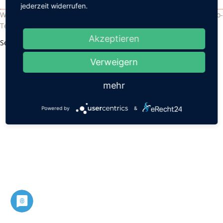
jederzeit widerrufen.
Waldorfschule Chemnitz - Sandstraße 102 - 09114 Chemnitz - Info-
Telefon: 0371 33 40 760 •
Impressum
•
Datenschutz
Akzeptieren
Seite drucken
Verweigern
mehr
Powered by
&