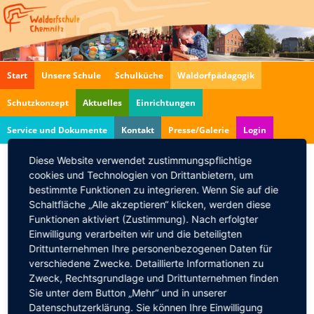
Navigation
Start
Unsere Schule
Schulküche
Waldorfpädagogik
überspringen
Schutzkonzept
Aktuelles
Einrichtungen
Service und Dokumente
Kontakt
Presse/Galerie
Login
Diese Website verwendet zustimmungspflichtige
cookies und Technologien von Drittanbietern, um
Informationsnachmittag
bestimmte Funktionen zu integrieren. Wenn Sie auf die
07.11.2011, 18:00
Schaltfläche „Alle akzeptieren“ klicken, werden diese
Funktionen aktiviert (Zustimmung). Nach erfolgter
Informationsmöglichkeit für alle interessierten
Einwilligung verarbeiten wir und die beteiligten
Eltern zur Waldorfpädagogik und Schulaufnahme.
Drittunternehmen Ihre personenbezogenen Daten für
verschiedene Zwecke. Detaillierte Informationen zu
Zurück
Zweck, Rechtsgrundlage und Drittunternehmen finden
Sie unter dem Button „Mehr“ und in unserer
Datenschutzerklärung. Sie können Ihre Einwilligung