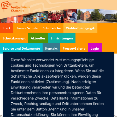
Navigation
Start
Unsere Schule
Schulküche
Waldorfpädagogik
überspringen
Schutzkonzept
Aktuelles
Einrichtungen
Service und Dokumente
Kontakt
Presse/Galerie
Login
Diese Website verwendet zustimmungspflichtige
cookies und Technologien von Drittanbietern, um
Oberuferer
bestimmte Funktionen zu integrieren. Wenn Sie auf die
Christgeburtsspiel
Schaltfläche „Alle akzeptieren“ klicken, werden diese
Funktionen aktiviert (Zustimmung). Nach erfolgter
21.12.2010, 19:00
Einwilligung verarbeiten wir und die beteiligten
Zurück
Drittunternehmen Ihre personenbezogenen Daten für
verschiedene Zwecke. Detaillierte Informationen zu
Zweck, Rechtsgrundlage und Drittunternehmen finden
Sie unter dem Button „Mehr“ und in unserer
Datenschutzerklärung. Sie können Ihre Einwilligung
Waldorfschule Chemnitz - Sandstraße 102 - 09114 Chemnitz - Info-