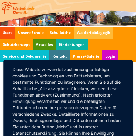
Navigation
Start
Unsere Schule
Schulküche
Waldorfpädagogik
überspringen
Schutzkonzept
Aktuelles
Einrichtungen
Service und Dokumente
Kontakt
Presse/Galerie
Login
Diese Website verwendet zustimmungspflichtige
cookies und Technologien von Drittanbietern, um
Basar-Treffen
bestimmte Funktionen zu integrieren. Wenn Sie auf die
21.03.2017, 18:00
Schaltfläche „Alle akzeptieren“ klicken, werden diese
Funktionen aktiviert (Zustimmung). Nach erfolgter
Es heißt nun auswerten und Abläufe planen für den
Einwilligung verarbeiten wir und die beteiligten
nächsten Basar. Kommen Sie doch Mal vorbei. Wir
Drittunternehmen Ihre personenbezogenen Daten für
freuen uns über jeden Interessierten.
verschiedene Zwecke. Detaillierte Informationen zu
Zweck, Rechtsgrundlage und Drittunternehmen finden
Ort: Mensa des Oberstufengebäudes in der
Sie unter dem Button „Mehr“ und in unserer
Sandstr. 102
Datenschutzerklärung. Sie können Ihre Einwilligung