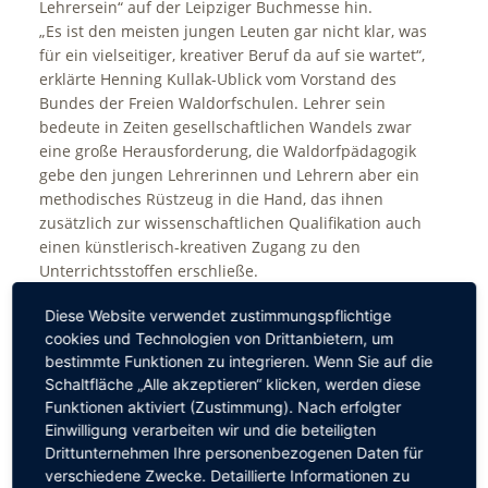
Lehrersein“ auf der Leipziger Buchmesse hin.
„Es ist den meisten jungen Leuten gar nicht klar, was
für ein vielseitiger, kreativer Beruf da auf sie wartet“,
erklärte Henning Kullak-Ublick vom Vorstand des
Bundes der Freien Waldorfschulen. Lehrer sein
bedeute in Zeiten gesellschaftlichen Wandels zwar
eine große Herausforderung, die Waldorfpädagogik
gebe den jungen Lehrerinnen und Lehrern aber ein
methodisches Rüstzeug in die Hand, das ihnen
zusätzlich zur wissenschaftlichen Qualifikation auch
einen künstlerisch-kreativen Zugang zu den
Unterrichtsstoffen erschließe.
Diese Website verwendet zustimmungspflichtige
Der Bedarf an Waldorflehrern ergibt sich zum einen
cookies und Technologien von Drittanbietern, um
aus der ständig steigenden Nachfrage nach Plätzen
bestimmte Funktionen zu integrieren. Wenn Sie auf die
an den Waldorfschulen, zum anderen aus der
Schaltfläche „Alle akzeptieren“ klicken, werden diese
Tatsache, dass rund ein Viertel der Waldorflehrer in
Funktionen aktiviert (Zustimmung). Nach erfolgter
den nächsten zehn Jahren das Pensionsalter
Einwilligung verarbeiten wir und die beteiligten
erreicht. Insgesamt sind zurzeit rund 8.000
Drittunternehmen Ihre personenbezogenen Daten für
Lehrkräfte an den Waldorfschulen in Deutschland
verschiedene Zwecke. Detaillierte Informationen zu
tätig.