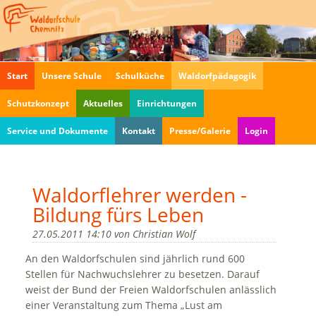
Navigation
Start
Unsere Schule
Schulküche
Waldorfpädagogik
überspringen
Schutzkonzept
Aktuelles
Einrichtungen
Service und Dokumente
Kontakt
Presse/Galerie
Login
Waldorflehrer werden -
Bildung fürs Leben
27.05.2011 14:10
von
Christian Wolf
An den Waldorfschulen sind jährlich rund 600
Stellen für Nachwuchslehrer zu besetzen. Darauf
weist der Bund der Freien Waldorfschulen anlässlich
einer Veranstaltung zum Thema „Lust am