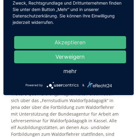
Zweck, Rechtsgrundlage und Drittunternehmen finden
Sie unter dem Button „Mehr“ und in unserer
Mit einer bundesweiten Kampagne, die 2009
Datenschutzerklärung. Sie können Ihre Einwilligung
gestartet wurde, möchte der Bund der Freien
jederzeit widerrufen.
Waldorfschulen Menschen für den Beruf des
Waldorflehrers begeistern. Sie richtet sich einerseits
an tätige Lehrerinnen, Lehrer und Studierende, die
Akzeptieren
nach einem universitären Fachstudium die
Qualifikation des Waldorflehrers als Weiterbildung
Verweigern
erwerben als auch an Studienanfänger, die ein
Studium an einem Waldorflehrerseminar oder einer
mehr
für die Waldorfschule qualifizierenden Hochschule
beginnen wollen.
Powered by
&
Weitere Qualifizierungsmöglichkeiten erschließen
sich über das „Fernstudium Waldorfpädagogik“ in
Jena oder über die Fortbildung zum Waldorflehrer
mit Unterstützung der Bundesagentur für Arbeit am
Lehrerseminar für Waldorfpädagogik in Kassel. Alle
elf Ausbildungsstätten, an denen Aus- und/oder
Fortbildungen zum Waldorflehrer stattfinden, sind