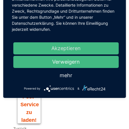
verschiedene Zwecke. Detaillierte Informationen zu
Wir freuen uns auf Sie.
Zweck, Rechtsgrundlage und Drittunternehmen finden
Wann:
20.01.2018 10:00-14:00 Uhr
Sie unter dem Button „Mehr“ und in unserer
Datenschutzerklärung. Sie können Ihre Einwilligung
Wo:
DAStietz, Foyer
jederzeit widerrufen.
Wir
Akzeptieren
benötigen
Ihre
Verweigern
Zustimmung,
um
mehr
den
Facebook
Powered by
&
Post-
Service
zu
laden!
Zurück