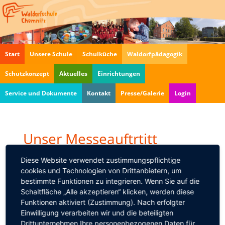
Navigation
Start
Unsere Schule
Schulküche
Waldorfpädagogik
überspringen
Schutzkonzept
Aktuelles
Einrichtungen
Service und Dokumente
Kontakt
Presse/Galerie
Login
Unser Messeauftrtitt
10.01.2018 10:22
von
Gundula Dobrig
Diese Website verwendet zustimmungspflichtige
Möchten Sie mehr über die Waldorfschule erfahren?
cookies und Technologien von Drittanbietern, um
bestimmte Funktionen zu integrieren. Wenn Sie auf die
Kommen Sie zur 7. Bildungsmesse der freien
Schaltfläche „Alle akzeptieren“ klicken, werden diese
Schulen. Sprechen Sie vor Ort mit Lehrern,
Funktionen aktiviert (Zustimmung). Nach erfolgter
entdecken Schülerarbeiten oder nehmen einfach
Einwilligung verarbeiten wir und die beteiligten
unser Informationsmaterial mit.
Drittunternehmen Ihre personenbezogenen Daten für