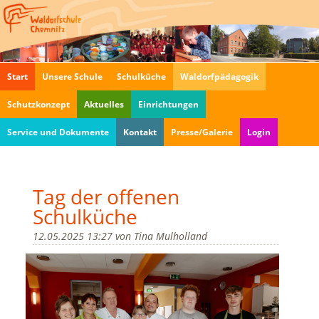
Navigation
Start
Unsere Schule
Schulküche
Waldorfpädagogik
überspringen
Schutzkonzept
Aktuelles
Einrichtungen
Service und Dokumente
Kontakt
Presse/Galerie
Login
Tag der offenen
Schulküche
12.05.2025 13:27
von
Tina Mulholland