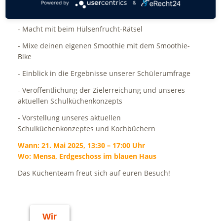
- Trefft unsere Lieferanten und erfahrt mehr über
Powered by
&
ihre wertvolle Arbeit
- Macht mit beim Hülsenfrucht-Rätsel
- Mixe deinen eigenen Smoothie mit dem Smoothie-
Bike
- Einblick in die Ergebnisse unserer Schülerumfrage
- Veröffentlichung der Zielerreichung und unseres
aktuellen Schulküchenkonzepts
- Vorstellung unseres aktuellen
Schulküchenkonzeptes und Kochbüchern
Wann: 21. Mai 2025, 13:30 – 17:00 Uhr
Wo: Mensa, Erdgeschoss im blauen Haus
Das Küchenteam freut sich auf euren Besuch!
Wir