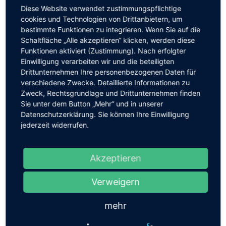
Diese Website verwendet zustimmungspflichtige
Besonders wichtig ist uns, dass das frisch
cookies und Technologien von Drittanbietern, um
zubereitete Essen den Schülerinnen und Schülern
bestimmte Funktionen zu integrieren. Wenn Sie auf die
schmeckt und ihre Wünsche sowohl gesund als auch
Schaltfläche „Alle akzeptieren“ klicken, werden diese
lecker umgesetzt werden.
Funktionen aktiviert (Zustimmung). Nach erfolgter
Einwilligung verarbeiten wir und die beteiligten
Unser Projektpartner Stadt-Land-Küche, ein
Drittunternehmen Ihre personenbezogenen Daten für
öffentliches und kostenfreies Projekt des
verschiedene Zwecke. Detaillierte Informationen zu
Sächsischen Staatsministeriums für Umwelt und
Zweck, Rechtsgrundlage und Drittunternehmen finden
Landwirtschaft (SMUL), präsentiert an diesem Tag
Sie unter dem Button „Mehr“ und in unserer
seine Arbeit im Rahmen der Umstellung. Anhand
Datenschutzerklärung. Sie können Ihre Einwilligung
konkreter Zahlen zeigen wir, wie gut wir unsere Ziele
jederzeit widerrufen.
bisher erreichen konnten.
Das erwartet euch:
Akzeptieren
- Blick hinter die Kulissen unserer Schulküche –
schaut in die großen Kochgeräte
Verweigern
- Probiert das Tagesgericht
mehr
- Nehmt euch Rezeptkarten mit nach Hause