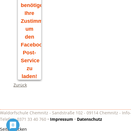
benötigen
Ihre
Zustimmung,
um
den
Facebook
Post-
Service
zu
laden!
Zurück
Wir
verwenden
Facebook
Post, um
Inhalte
Waldorfschule Chemnitz - Sandstraße 102 - 09114 Chemnitz - Info-
einzubetten.
Telefon: 0371 33 40 760 •
Impressum
•
Datenschutz
Dieser
Seite drucken
Service