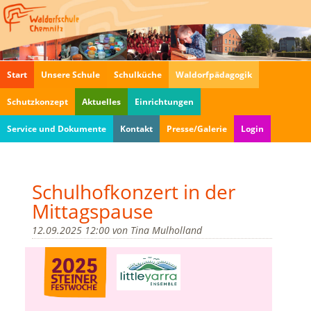
Navigation
Start
Unsere Schule
Schulküche
Waldorfpädagogik
überspringen
Schutzkonzept
Aktuelles
Einrichtungen
Service und Dokumente
Kontakt
Presse/Galerie
Login
Schulhofkonzert in der
Mittagspause
12.09.2025 12:00
von
Tina Mulholland