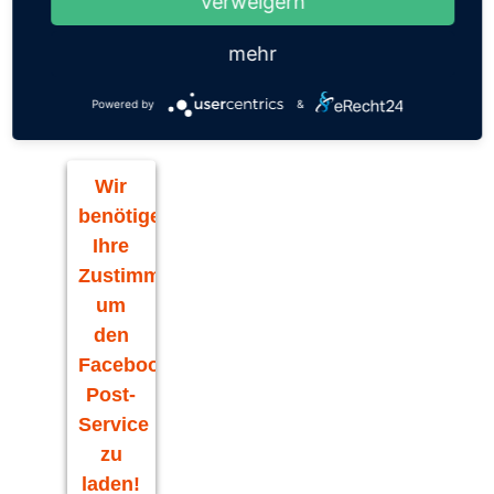
Verweigern
Waldorfschule Little Yarra Steiner School lädt
zusammen mit unseren Schülerinnen und Schülern
mehr
zum Schulhofkonzert am Freitag, dem 12.9.2025, 12
Uhr ein.
Powered by
&
Das Konzert ist Teil der Rudolf-Steiner-Festwoche 2025.
Wir
benötigen
Ihre
Zustimmung,
um
den
Facebook
Post-
Service
zu
laden!