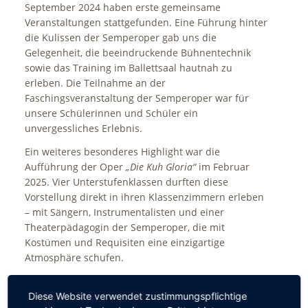
September 2024 haben erste gemeinsame
Veranstaltungen stattgefunden. Eine Führung hinter
die Kulissen der Semperoper gab uns die
Gelegenheit, die beeindruckende Bühnentechnik
sowie das Training im Ballettsaal hautnah zu
erleben. Die Teilnahme an der
Faschingsveranstaltung der Semperoper war für
unsere Schülerinnen und Schüler ein
unvergessliches Erlebnis.
Ein weiteres besonderes Highlight war die
Aufführung der Oper
„Die Kuh Gloria“
im Februar
2025. Vier Unterstufenklassen durften diese
Vorstellung direkt in ihren Klassenzimmern erleben
– mit Sängern, Instrumentalisten und einer
Theaterpädagogin der Semperoper, die mit
Kostümen und Requisiten eine einzigartige
Atmosphäre schufen.
Als Partnerschule der Semperoper stehen natürlich
auch Opernbesuche in Dresden auf dem Programm:
Diese Website verwendet zustimmungspflichtige