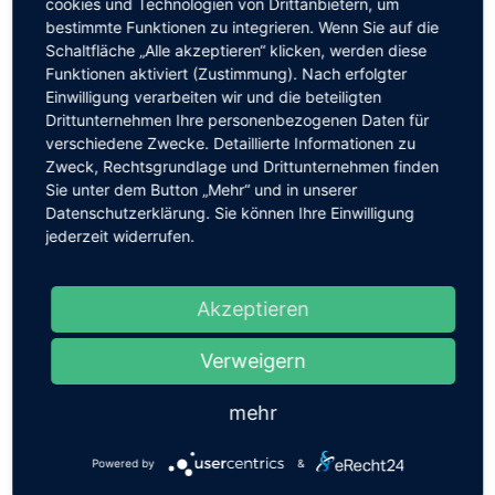
cookies und Technologien von Drittanbietern, um
Im März und Juni 2025 werden vier Schulklassen die
bestimmte Funktionen zu integrieren. Wenn Sie auf die
Werke
„Das Kind und der Zauberspuk“
von Maurice
Schaltfläche „Alle akzeptieren“ klicken, werden diese
Ravel sowie
„La Bohème“
von Giacomo Puccini
Funktionen aktiviert (Zustimmung). Nach erfolgter
besuchen.
Einwilligung verarbeiten wir und die beteiligten
Drittunternehmen Ihre personenbezogenen Daten für
Berufsberatung
verschiedene Zwecke. Detaillierte Informationen zu
Zweck, Rechtsgrundlage und Drittunternehmen finden
Ein Opernhaus bietet weit mehr als nur die Bühne
Sie unter dem Button „Mehr“ und in unserer
für Sängerinnen und Musiker – hinter den Kulissen
Datenschutzerklärung. Sie können Ihre Einwilligung
gibt es eine Vielzahl verschiedener Berufe zu
jederzeit widerrufen.
entdecken. Um Schülerinnen und Schülern diese
Möglichkeiten aufzuzeigen, wird die Semperoper im
Juni 2025 eine
Berufsberatung für die
Akzeptieren
Oberstufenklassen
unserer Schule anbieten.
Verweigern
Ein herzlicher Dank
mehr
Dieses Projekt wurde durch das Engagement von
Natalia Krone, Gesangslehrerin an der
Powered by
&
Waldorfschule Chemnitz, initiiert. Frau Krone ist es
ein großes Anliegen, dass unsere Schülerinnen und