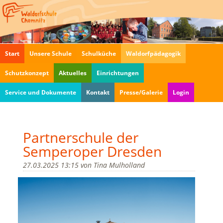
Navigation
Start
Unsere Schule
Schulküche
Waldorfpädagogik
überspringen
Schutzkonzept
Aktuelles
Einrichtungen
Service und Dokumente
Kontakt
Presse/Galerie
Login
Partnerschule der
Semperoper Dresden
27.03.2025 13:15
von
Tina Mulholland