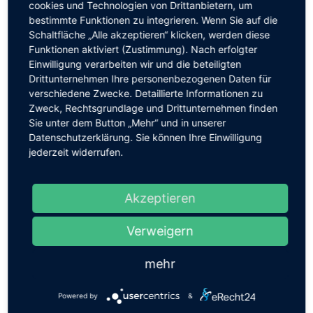
Orientierung an den Entwicklungsstufen der Kinder
cookies und Technologien von Drittanbietern, um
bestimmte Funktionen zu integrieren. Wenn Sie auf die
Schaltfläche „Alle akzeptieren“ klicken, werden diese
beständige Klassengemeinschaft
Funktionen aktiviert (Zustimmung). Nach erfolgter
Einwilligung verarbeiten wir und die beteiligten
Drittunternehmen Ihre personenbezogenen Daten für
der Weg von der Grundschule zum Abitur
verschiedene Zwecke. Detaillierte Informationen zu
Zweck, Rechtsgrundlage und Drittunternehmen finden
kreativ, künstlerisch, praktisch, sozial, intellektuell
Sie unter dem Button „Mehr“ und in unserer
unterrichten
Datenschutzerklärung. Sie können Ihre Einwilligung
jederzeit widerrufen.
Erfahren Sie mehr über die Waldorfschule Chemnitz
und melden sich zum Informationsnachmittag unter
0317-33407615
oder
Akzeptieren
gundula.dobrig[at]waldorfschule-chemnitz.de
an.
Gern können Sie auch einen individuellen Termin
Verweigern
vereinbaren.
mehr
Wir
benötigen
Powered by
&
Ihre