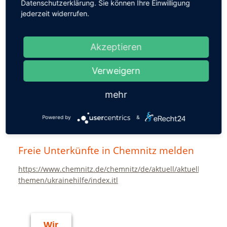
Datenschutzerklärung. Sie können Ihre Einwilligung
mit dem Verwendungszweck
"Hilfe für die Ukraine"
zu
jederzeit widerrufen.
spenden, von dem wir dann den Gesamtbetrag an
das Notfallpädagogische Team weitergeben (eine
Spendenbescheinigung kann auf jeden Fall
Akzeptieren
ausgestellt werden).
Verweigern
Vielen Dank
Weitere Hilfsangebote der
mehr
Waldorfgemeinschaft
Powered by
&
https://www.waldorf-hilft-ukraine.de
Freie Unterkünfte in Chemnitz melden
https://www.chemnitz.de/chemnitz/de/aktuell/aktuelle-
themen/ukrainehilfe/index.itl
Wir