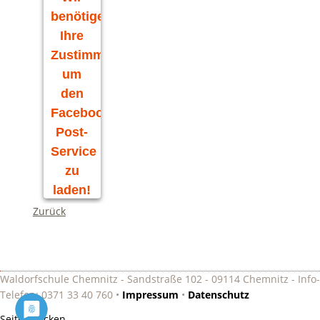
benötigen
Ihre
Zustimmung,
um
den
Facebook
Post-
Service
zu
laden!
Zurück
Wir
verwenden
Facebook
Post, um
Inhalte
Waldorfschule Chemnitz - Sandstraße 102 - 09114 Chemnitz - Info-
einzubetten.
Telefon: 0371 33 40 760 •
Impressum
•
Datenschutz
Dieser
Seite drucken