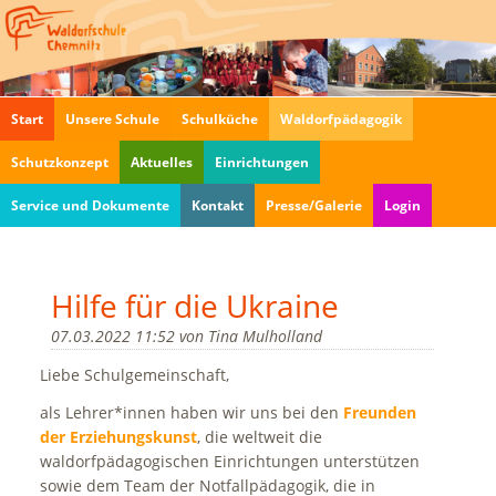
Navigation
Start
Unsere Schule
Schulküche
Waldorfpädagogik
überspringen
Schutzkonzept
Aktuelles
Einrichtungen
Service und Dokumente
Kontakt
Presse/Galerie
Login
Hilfe für die Ukraine
07.03.2022 11:52
von
Tina Mulholland
Liebe Schulgemeinschaft,
als Lehrer*innen haben wir uns bei den
Freunden
der Erziehungskunst
, die weltweit die
waldorfpädagogischen Einrichtungen unterstützen
sowie dem Team der Notfallpädagogik, die in