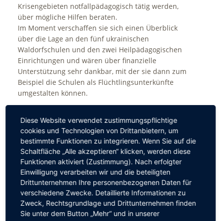
Krisengebieten notfallpädagogisch tätig werden,
über mögliche Hilfen beraten.
Im Moment verschaffen sie sich einen Überblick
über die Lage an den fünf ukrainischen
Waldorfschulen und den zwei Heilpädagogischen
Einrichtungen und wären über finanzielle
Unterstützung sehr dankbar, mit der sie dann zum
Beispiel die Schulen als Flüchtlingsunterkünfte
umgestalten können.
Wenn Sie bereit sind, die
Waldorfschulen in der
Diese Website verwendet zustimmungspflichtige
Ukraine
und die dortigen Schüler*innen, Eltern und
cookies und Technologien von Drittanbietern, um
Lehrer*innen zu unterstützen, bitten wir Sie auf das
bestimmte Funktionen zu integrieren. Wenn Sie auf die
folgende Schulkonto:
Schaltfläche „Alle akzeptieren“ klicken, werden diese
Empfänger: Waldorfschulverein Chemnitz e. V.
Funktionen aktiviert (Zustimmung). Nach erfolgter
Bankinstitut: DKB Chemnitz
Einwilligung verarbeiten wir und die beteiligten
Betreff:
Hilfe für die Ukraine
Drittunternehmen Ihre personenbezogenen Daten für
Deutsche Kreditbank
verschiedene Zwecke. Detaillierte Informationen zu
IBAN: DE55 1203 0000 0001 4694 69
Zweck, Rechtsgrundlage und Drittunternehmen finden
BIC: BYLADEM1001
Sie unter dem Button „Mehr“ und in unserer