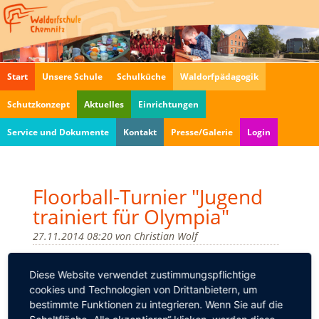
Navigation
Start
Unsere Schule
Schulküche
Waldorfpädagogik
überspringen
Schutzkonzept
Aktuelles
Einrichtungen
Service und Dokumente
Kontakt
Presse/Galerie
Login
Floorball-Turnier "Jugend
trainiert für Olympia"
27.11.2014 08:20
von
Christian Wolf
Am 25.11.2014 fand in Chemnitz das Floorball-
Diese Website verwendet zustimmungspflichtige
Turnier "Jugend trainiert für Olympia" statt. An
cookies und Technologien von Drittanbietern, um
diesem haben sich Schüler unserer Schule beteiligt.
bestimmte Funktionen zu integrieren. Wenn Sie auf die
In der Wettkampfklasse lll belegten die Teilnehmer