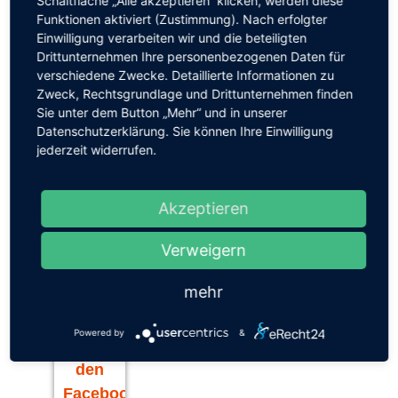
Schaltfläche „Alle akzeptieren“ klicken, werden diese
der Klassen 6 und 7 den 3. Platz. In der
Funktionen aktiviert (Zustimmung). Nach erfolgter
Wettkampfklasse ll wurde durch die 8. Klasse der 5.
Einwilligung verarbeiten wir und die beteiligten
Platz erspielt. Die Sportler der Klasse 9 qualifizierten
Drittunternehmen Ihre personenbezogenen Daten für
sich durch ihren Sieg zum Regionalfinale im Februar
verschiedene Zwecke. Detaillierte Informationen zu
2015.
Zweck, Rechtsgrundlage und Drittunternehmen finden
Herzlichen Glückwunsch allen zu den erreichten
Sie unter dem Button „Mehr“ und in unserer
Plazierungen und vielen Dank an die Teilnehmer für
Datenschutzerklärung. Sie können Ihre Einwilligung
Ihre Einsatzbereitschaft. Ein großes Dankeschön
jederzeit widerrufen.
geht auch an Laurin Busse für die Vorbereitung der
Schüler auf das Turnier und die Unterstützung im
Wettkampf.
Akzeptieren
Wir
Verweigern
benötigen
mehr
Ihre
Zustimmung,
Powered by
&
um
den
Facebook