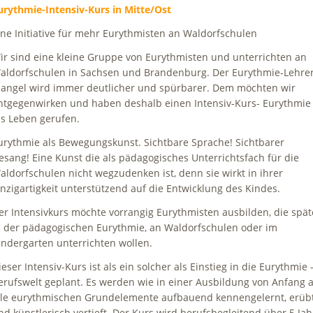
urythmie-Intensiv-Kurs
in Mitte/Ost
ine Initiative für mehr Eurythmisten an Waldorfschulen
ir sind eine kleine Gruppe von Eurythmisten und unterrichten an
aldorfschulen in Sachsen und Brandenburg. Der Eurythmie-Lehrer
angel wird immer deutlicher und spürbarer. Dem möchten wir
ntgegenwirken und haben deshalb einen Intensiv-Kurs- Eurythmie
ns Leben gerufen.
urythmie als Bewegungskunst. Sichtbare Sprache! Sichtbarer
esang! Eine Kunst die als pädagogisches Unterrichtsfach für die
aldorfschulen nicht wegzudenken ist, denn sie wirkt in ihrer
inzigartigkeit unterstützend auf die Entwicklung des Kindes.
er Intensivkurs möchte vorrangig Eurythmisten ausbilden, die spät
n der pädagogischen Eurythmie, an Waldorfschulen oder im
indergarten unterrichten wollen.
ieser Intensiv-Kurs ist als ein solcher als Einstieg in die Eurythmie 
erufswelt geplant. Es werden wie in einer Ausbildung von Anfang 
lle eurythmischen Grundelemente aufbauend kennengelernt, erüb
nd künstlerisch vertieft. Der Kurs wird berufsbegleitend über 5 Jah