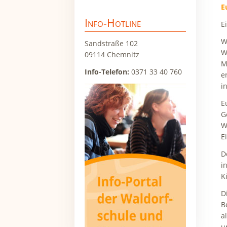
überspringen
E
Info-Hotline
E
W
Sandstraße 102
W
09114 Chemnitz
M
Info-Telefon:
0371 33 40 760
e
i
E
G
W
E
D
i
K
D
B
a
u