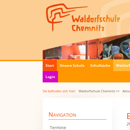
Navigation
Start
Unsere Schule
Schulküche
Waldor
überspringen
Login
Sie befinden sich hier:
Waldorfschule Chemnitz >>
Aktue
Navigation
2
Navigation
Termine