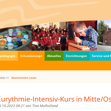
fpädagogik
Schutzkonzept
Aktuelles
Einrichtungen
Service und
lles >>
Nachrichten Leser
Eurythmie-Intensiv-Kurs in Mitte/Os
0.10.2023 08:21
von
Tina Mulholland