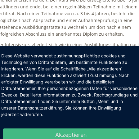
tattfinden und endet bei einer regelmäßigen Teilnahme mit einem
ertifikat. Nach einer Teilnahme von ca. 3 bis 4 Jahren, besteht die
öglichkeit nach Absprache und einer Aufnahmeprüfung in eine
estehende Ausbildungsstätte zu wechseln um dort nach einem
rfolgreichen Abschluss ein anerkanntes Diplom zu erhalten.
er Intensivkurs gliedert sich wie in einer Ausbildungssituation nac
en teilgekommenen Jahren. Die Teilnehmer werden nach
Diese Website verwendet zustimmungspflichtige cookies und
rfolgreichen Blockwochen und Wochenenden jeweils mit einem
Technologien von Drittanbietern, um bestimmte Funktionen zu
rfolgreich besuchten Semesterabschluss in einen höheren Kurs
integrieren. Wenn Sie auf die Schaltfläche „Alle akzeptieren“
ufgenommen.
klicken, werden diese Funktionen aktiviert (Zustimmung). Nach
erfolgter Einwilligung verarbeiten wir und die beteiligten
ei Interesse wird ein Gespräch stattfinden. Wir behalten uns
Drittunternehmen Ihre personenbezogenen Daten für verschiedene
ußerdem vor eine Eignung für den Intensivkurs und den Beruf als
Zwecke. Detaillierte Informationen zu Zweck, Rechtsgrundlage und
urythmielehrer zu prüfen. Hier sind eine physische und psychisch
Drittunternehmen finden Sie unter dem Button „Mehr“ und in
esundheit erforderlich.
unserer Datenschutzerklärung. Sie können Ihre Einwilligung
ir bieten einen Intensivkurs:
jederzeit widerrufen.
ieser umfasst als berufsbegleitender Kurs 5 Jahre mit jeweils
indestens 4 Blockwochen und ca. 20 Wochenenden im
Akzeptieren
alenderjahr.