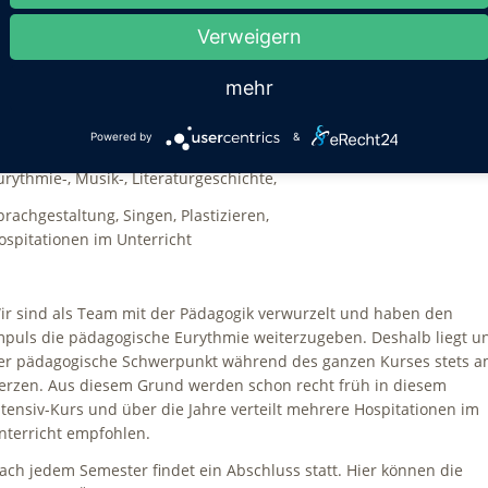
er Intensivkurs beinhaltet als Unterrichtsfächer Haupt - und
Verweigern
ebenfächer:
mehr
aut - Eurythmie und Ton - Eurythmie, Stabübungen
usiklehre, Metrik/ Poetik, Menschenkunde, Anatomie,
Powered by
&
nthroposophie,
urythmie-, Musik-, Literaturgeschichte,
prachgestaltung, Singen, Plastizieren,
ospitationen im Unterricht
ir sind als Team mit der Pädagogik verwurzelt und haben den
mpuls die pädagogische Eurythmie weiterzugeben. Deshalb liegt u
er pädagogische Schwerpunkt während des ganzen Kurses stets 
erzen. Aus diesem Grund werden schon recht früh in diesem
ntensiv-Kurs und über die Jahre verteilt mehrere Hospitationen im
nterricht empfohlen.
ach jedem Semester findet ein Abschluss statt. Hier können die