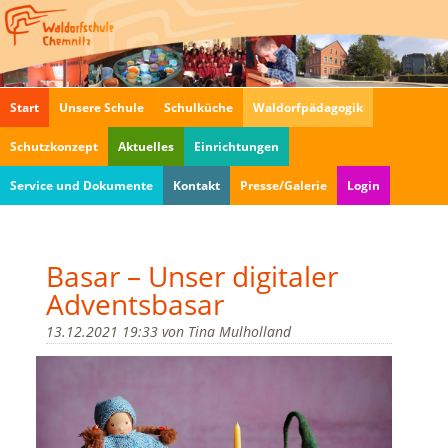
Navigation
Start
Unsere Schule
Schulküche
Waldorfpädagogik
überspringen
Schutzkonzept
Aktuelles
Einrichtungen
Service und Dokumente
Kontakt
Presse/Galerie
Login
Basar – Unser digitaler
Adventsbasar
13.12.2021 19:33
von
Tina Mulholland