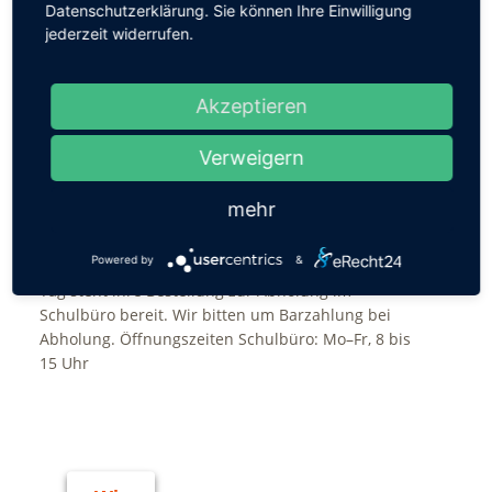
Datenschutzerklärung. Sie können Ihre Einwilligung
jederzeit widerrufen.
---------Hier gehts zum Basar---------------
Akzeptieren
Und so gehts:
Verweigern
Alle Artikel können Sie bis zum
20. Dezember 2021
unter:
mehr
info@waldorfschule-chemnitz.de oder unter
Powered by
&
0371|334076 -10 bestellen und schon am nächsten
Tag steht ihre Bestellung zur Abholung im
Schulbüro bereit. Wir bitten um Barzahlung bei
Abholung. Öffnungszeiten Schulbüro: Mo–Fr, 8 bis
15 Uhr