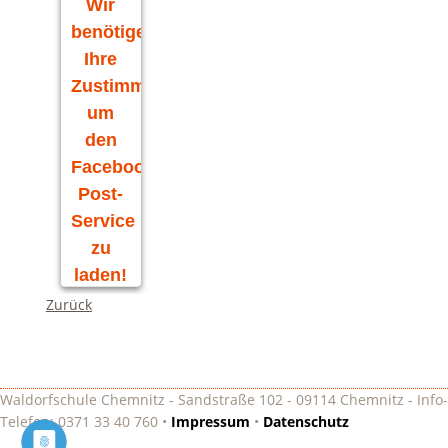
Wir
benötigen
Ihre
Zustimmung,
um
den
Facebook
Post-
Service
zu
laden!
Zurück
Wir
verwenden
Facebook
Post, um
Inhalte
Waldorfschule Chemnitz - Sandstraße 102 - 09114 Chemnitz - Info-
einzubetten.
Telefon: 0371 33 40 760 •
Impressum
•
Datenschutz
Dieser