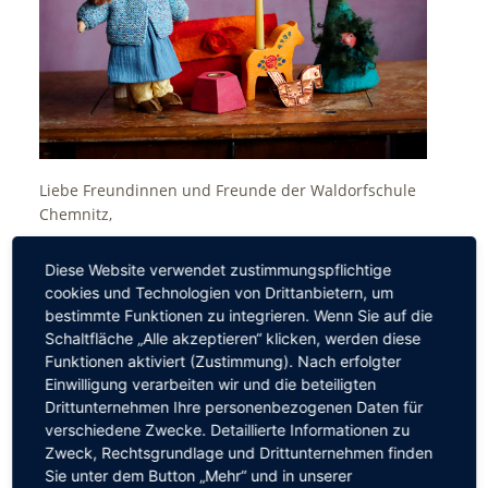
Liebe Freundinnen und Freunde der Waldorfschule
Chemnitz,
herreinspaziert in unseren
digitalen Adventsbasar
Diese Website verwendet zustimmungspflichtige
2021.
cookies und Technologien von Drittanbietern, um
Hier finden Sie jede Menge wunderschöne
bestimmte Funktionen zu integrieren. Wenn Sie auf die
Geschenke, liebevoll in Handarbeit hergestellt.
Schaltfläche „Alle akzeptieren“ klicken, werden diese
Lassen Sie sich verzaubern von der Handwerkskunst
Funktionen aktiviert (Zustimmung). Nach erfolgter
der Waldorfschule Chemnitz.
Einwilligung verarbeiten wir und die beteiligten
Drittunternehmen Ihre personenbezogenen Daten für
Alle Basareinnahmen kommen unserer Schule
verschiedene Zwecke. Detaillierte Informationen zu
zugute.
Zweck, Rechtsgrundlage und Drittunternehmen finden
Sie unter dem Button „Mehr“ und in unserer
Viel Spaß beim Stöbern.