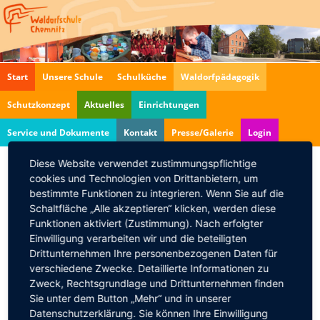
Navigation
Start
Unsere Schule
Schulküche
Waldorfpädagogik
überspringen
Schutzkonzept
Aktuelles
Einrichtungen
Service und Dokumente
Kontakt
Presse/Galerie
Login
Diese Website verwendet zustimmungspflichtige
cookies und Technologien von Drittanbietern, um
Achtung! Am 4.10. ist ein
bestimmte Funktionen zu integrieren. Wenn Sie auf die
Schaltfläche „Alle akzeptieren“ klicken, werden diese
regulärer Schultag.
Funktionen aktiviert (Zustimmung). Nach erfolgter
01.10.2019 08:37
von
Gundula Dobrig
Einwilligung verarbeiten wir und die beteiligten
Drittunternehmen Ihre personenbezogenen Daten für
verschiedene Zwecke. Detaillierte Informationen zu
Wir
Zweck, Rechtsgrundlage und Drittunternehmen finden
benötigen
Sie unter dem Button „Mehr“ und in unserer
Datenschutzerklärung. Sie können Ihre Einwilligung
Ihre